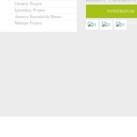
KONSEPT : 2 MAĞAZA 12
Ortaköy Projesi
İçerenköy Projesi
FOTOĞRAFLAR
Amasya Bayındırlık Binası
Maltepe Projesi
PROJE HARİTASI
Copyright © 2014 Çetinler İnşaat | Tüm Hakları Saklıdır.
Anasayfa
/
Kurumsal
/
Projelerimiz
/
İletişim